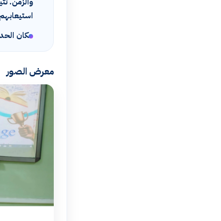
والزمن. تت
استيعابهم 
مكان الحدث
معرض الصور