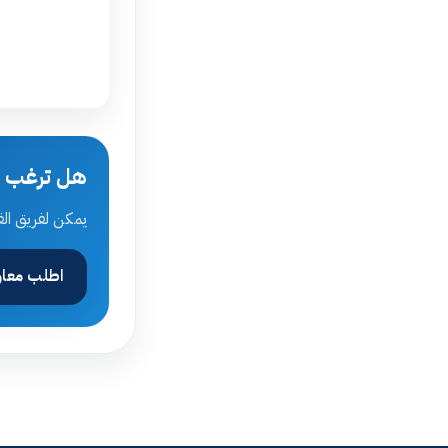
هل ترغب في
يمكن لفريق الق
اطلب معاو