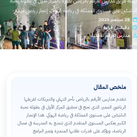
تهنئة فريق مدارس الأرقم بالرياض لفوزه بالمركز الأول في بطولة نخبة
القبول والتسجيل
الناشئين على مستوى المملكة في رياضة الهوكي، إنجاز رياضي متميز
28 سبتمبر 2025
اتصل بنا
دقيقتان قراءة
مدارس الأرقم الأهلية
الخصوصية
الشروط والأحكام
التوظيف
ملخص المقال
ابدأ التسجيل
تتقدم مدارس الأرقم بالرياض بأحر التهاني والتبريكات لفريقها
الرياضي المميز، الذي نجح في تحقيق المركز الأول في بطولة نخبة
الناشئين على مستوى المملكة في رياضة الهوكي. هذا الإنجاز
الكبير يعكس المستوى المتقدم الذي تتمتع به المدرسة في مجال
الرياضة، ويؤكد على قدرات طلابها المتميزة وتميز البرامج