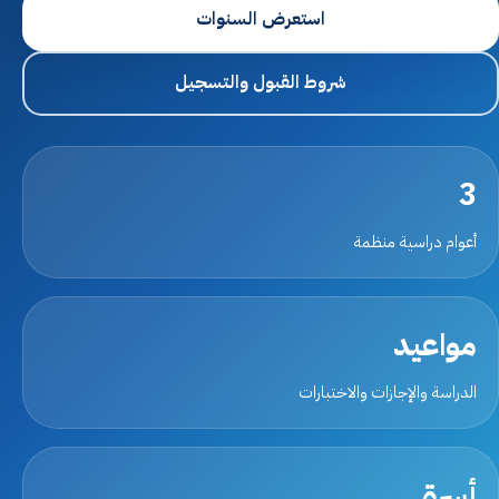
استعرض السنوات
القبول والتسجيل
شروط القبول والتسجيل
اتصل بنا
الخصوصية
3
الشروط والأحكام
أعوام دراسية منظمة
التوظيف
ابدأ التسجيل
مواعيد
الدراسة والإجازات والاختبارات
أسرة