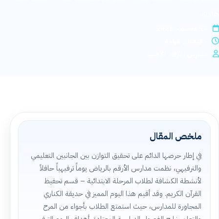
القبول والتسجيل
هادفة
10 ديسمبر 2025
دقيقتان قراءة
اتصل بنا
مدارس الأرقم الأهلية
الخصوصية
الشروط والأحكام
التوظيف
ملخص المقال
ابدأ التسجيل
في إطار حرصها الدائم على تحقيق التوازن بين الجانبين التعليمي
والترفيهي، نظمت مدارس الأرقم بالرياض يوماً ترفيهياً حافلاً
لأنشطة الكشافة لطلاب المرحلة الابتدائية – قسم تحفيظ
القرآن الكريم. وقد أقيم هذا اليوم المميز في حديقة الكناري
المجاورة للمدارس، حيث استمتع الطلاب بأجواء من المرح