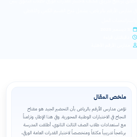
انطلق برنامج تدريبي مكثف لاختبار القدرات الورقي لطلاب الثانوي بنين
القبول والتسجيل
في مدارس الأرقم بالرياض، يشمل شرح القسم الكمي واللفظي
واستراتيجيات الحل
اتصل بنا
3 ديسمبر 2025
دقيقتان قراءة
الخصوصية
مدارس الأرقم الأهلية
الشروط والأحكام
التوظيف
ابدأ التسجيل
ملخص المقال
تؤمن مدارس الأرقم بالرياض بأن التحضير الجيد هو مفتاح
النجاح في الاختبارات الوطنية المحورية. وفي هذا الإطار، وتزامناً
مع استعدادات طلاب الصف الثالث الثانوي، أطلقت المدرسة
برنامجاً تدريبياً مكثفاً ومتخصصاً لاختبار القدرات العامة الورقي،